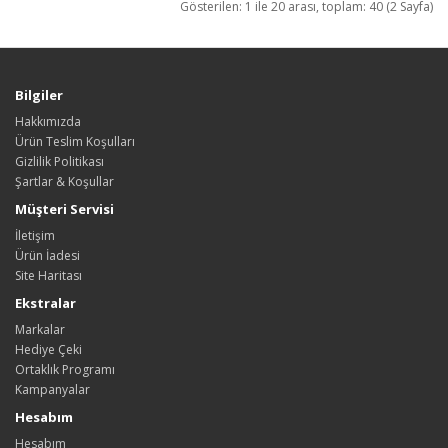
Gösterilen: 1 ile 20 arası, toplam: 40 (2 Sayfa)
Bilgiler
Hakkımızda
Ürün Teslim Koşulları
Gizlilik Politikası
Şartlar & Koşullar
Müşteri Servisi
İletişim
Ürün İadesi
Site Haritası
Ekstralar
Markalar
Hediye Çeki
Ortaklık Programı
Kampanyalar
Hesabım
Hesabım