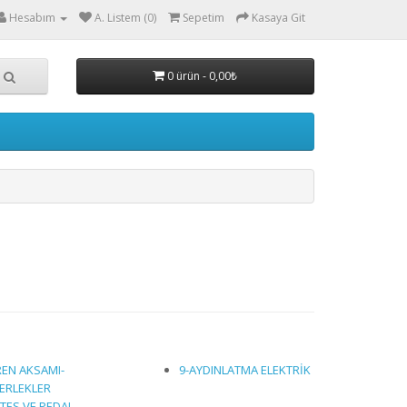
Hesabım
A. Listem (0)
Sepetim
Kasaya Git
0 ürün - 0,00₺
REN AKSAMI-
9-AYDINLATMA ELEKTRİK
ERLEKLER
İTES VE PEDAL