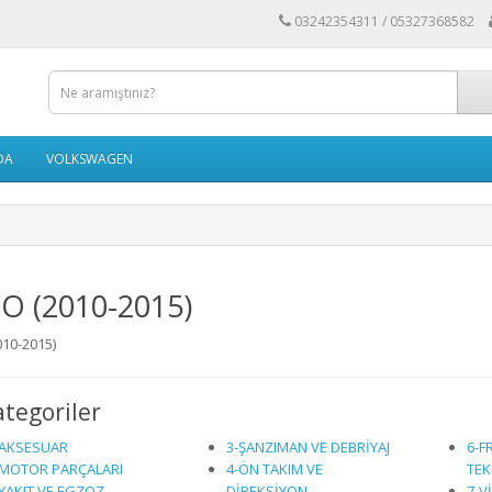
03242354311 / 05327368582
DA
VOLKSWAGEN
O (2010-2015)
10-2015)
ategoriler
-AKSESUAR
3-ŞANZIMAN VE DEBRİYAJ
6-F
-MOTOR PARÇALARI
4-ÖN TAKIM VE
TEK
YAKIT VE EGZOZ
DİREKSİYON
7-V