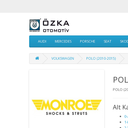
AUDI
MERCEDES
PORSCHE
SEAT
SKO
VOLKSWAGEN
POLO (2010-2015)
POL
POLO (20
Alt K
0
1
2-