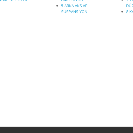
5-ARKA AKS VE
DÜ
SUSPANSİYON
8-K