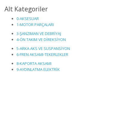
Alt Kategoriler
0-AKSESUAR
1-MOTOR PARÇALARI
3-ŞANZIMAN VE DEBRİYAJ
4-ÖN TAKIM VE DİREKSİYON
5-ARKA AKS VE SUSPANSİYON
6-FREN AKSAMI-TEKERLEKLER
8-KAPORTA AKSAMI
9-AYDINLATMA ELEKTRİK